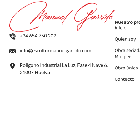
Nuestro pr
Inicio
+34 654 750 202
Quien soy
Obra seriad
info@escultormanuelgarrido.com
Minipeis
Polígono Industrial La Luz, Fase 4 Nave 6.
Obra única
21007 Huelva
Contacto