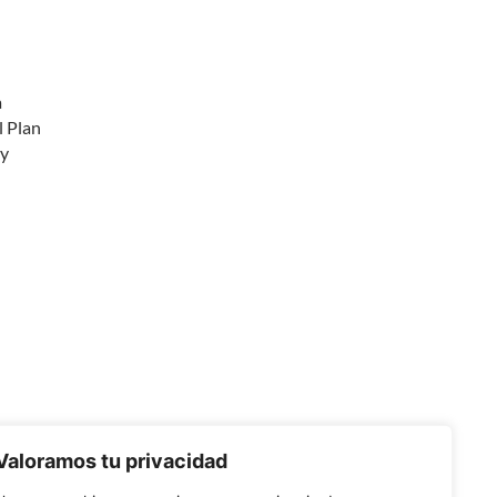
a
l Plan
 y
Valoramos tu privacidad