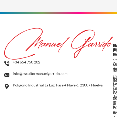
N
M
Ki
p
in
di
In
F
Es
si
+34 654 750 202
Q
Co
w
so
de
ha
info@escultormanuelgarrido.com
si
O
Av
fi
se
Le
Polígono Industrial La Luz, Fase 4 Nave 6. 21007 Huelva
a
Mi
tr
Po
de
O
pr
pr
ún
Po
Ki
Co
d
Di