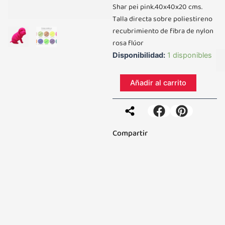
Shar pei pink.40x40x20 cms.
Talla directa sobre poliestireno
recubrimiento de fibra de nylon
rosa flúor
Shar
Disponibilidad:
1 disponibles
pei
pink.40x40x20
Añadir al carrito
cms
cantidad
Compartir