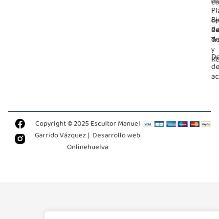
co
de
Pl
Ej
de
de
Re
de
Tr
y
De
Re
d
ac
Copyright © 2025 Escultor Manuel
Garrido Vázquez |
Desarrollo web
Onlinehuelva