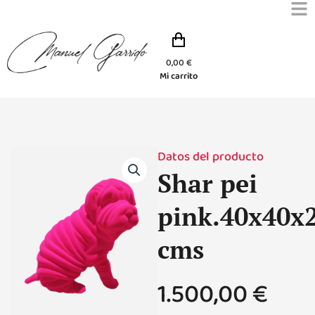
Ir
al
contenido
0,00
€
Mi carrito
Datos del producto
Shar pei
pink.40x40x
cms
1.500,00
€