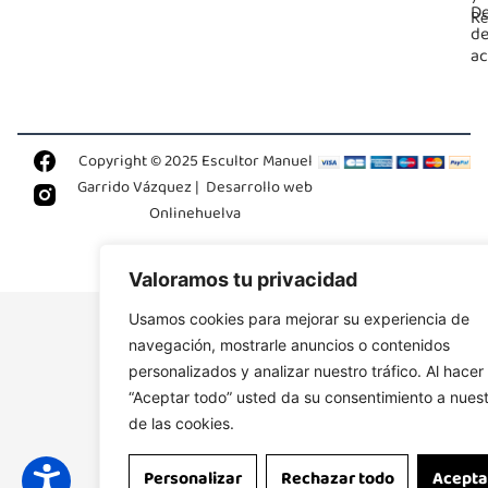
De
Re
d
ac
Copyright © 2025 Escultor Manuel
Garrido Vázquez |
Desarrollo web
Onlinehuelva
Valoramos tu privacidad
Usamos cookies para mejorar su experiencia de
navegación, mostrarle anuncios o contenidos
personalizados y analizar nuestro tráfico. Al hacer 
“Aceptar todo” usted da su consentimiento a nues
de las cookies.
Personalizar
Rechazar todo
Acepta